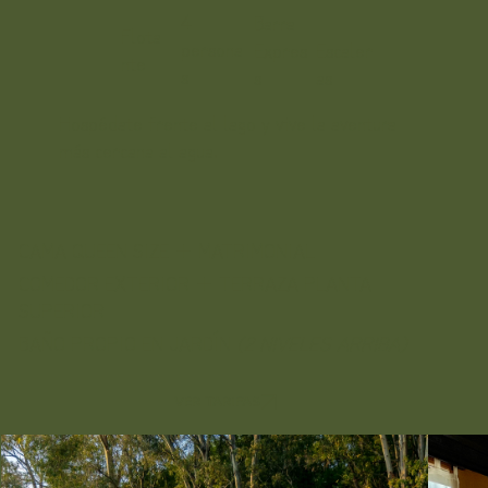
4
Barra
Flota
persona
Expres
Escaler
nte
s
s
as
Hospédate frente al lago y vive la aventura
más cercana al agua.
CAMA QUEEN SIZE + MATRIMONIAL
COMEDOR EXTERIOR + TERRAZA PLANTA
SUPERIOR
BAÑO PROPIO EN JARDÍN
(2 NIVELES ARRIBA)
VER TARIFAS