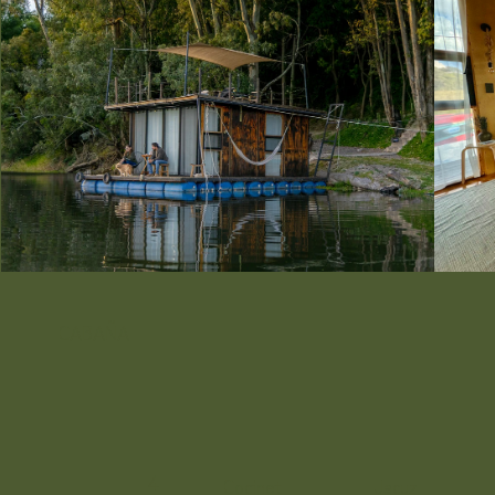
CABAÑA
4
Jacuz
Cocinet