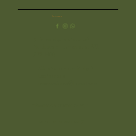
Conócenos
¿Tienes alguna pregunta?
No dudes en llamarnos al
221
279 1800
¿Quieres compartir algo?
Escríbenos a
reservaciones@boscata.mx
TÉRMINOS Y CONDICIONES
AVISO DE PRIVACIDAD