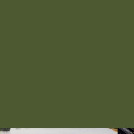
3
Barra
Escale
Flotant
persona
Expres
Jacuz
ras
e
s
s
zi
Planea ese escape con tu persona favorita
El refugio perfecto para momentos íntimos y
memorables.
CAMA KING SIZE + SOFA CAMA IND.
COMEDOR EXTERIOR + TERRAZA PLANTA
SUPERIOR
BAÑO PROPIO EN JARDÍN
(2 NIVELES ARRIBA)
VER TARIFAS