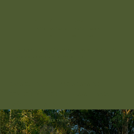
En
4
Barra
Tierra
persona
Expre
Escale
s
ss
ras
Relájate en nuestro espacio más accesible, con
una vista panorámica irrepetible
CAMA QUEEN SIZE + 2 SOFA CAMA IND.
COMEDOR EXTERIOR + TERRAZA ELEVADA
BAÑO PROPIO AL INTERIOR
VER TARIFAS