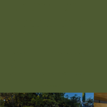
Flotant
persona
Escaler
zi
a
e
s
as
Desconecta en familia o celebra algo especial
Un lugar diseñado para compartir y crear
recuerdos.
CAMA KING SIZE + SOFA CAMA MATRIMONIAL
COMEDOR EXTERIOR + TERRAZA A NIVEL DEL
LAGO
BAÑO PROPIO EN JARDÍN
(2 NIVELES ARRIBA)
VER TARIFAS