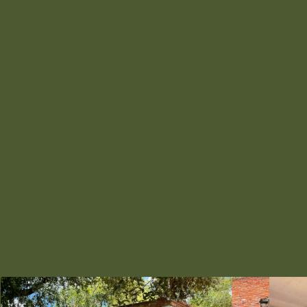
Escaler
3
Cocine
Jacuzzi
En
as
personas
ta
Tierra
Disfruten su asado en un jardín privado y pet
friendly. Convivencia al aire libre sin límites.
CAMA KING SIZE + SOFA CAMA IND.
COMEDOR INTERIOR + TERRAZA PRIV EN JARDÍN
BAÑO PROPIO AL INTERIOR
VER TARIFAS